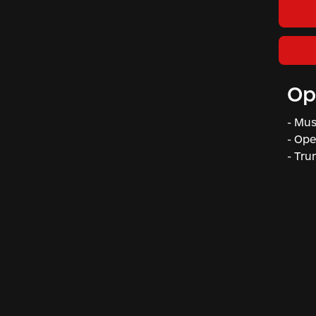
Op
- Mus
- Ope
- Tru