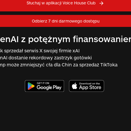
Słuchaj w aplikacji Voice House Club
Odbierz 7 dni darmowego dostępu
enAI z potężnym finansowani
k sprzedał serwis X swojej firmie xAI
nAI dostanie rekordowy zastrzyk gotówki
mp może zmniejszyć cła dla Chin za sprzedaż TikToka