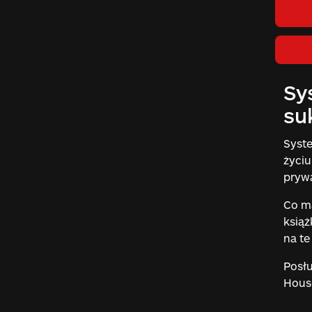
Sy
su
Syste
życiu
pryw
Co ma
książ
na te
Posł
House