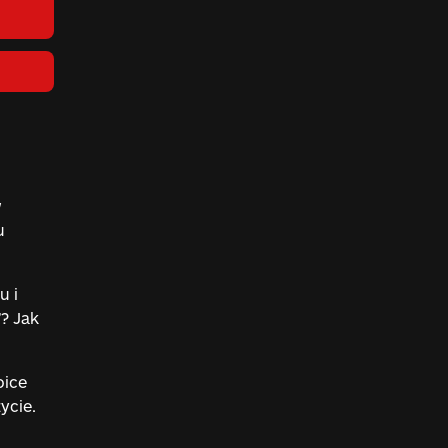
w
u
u i
? Jak
oice
ycie.