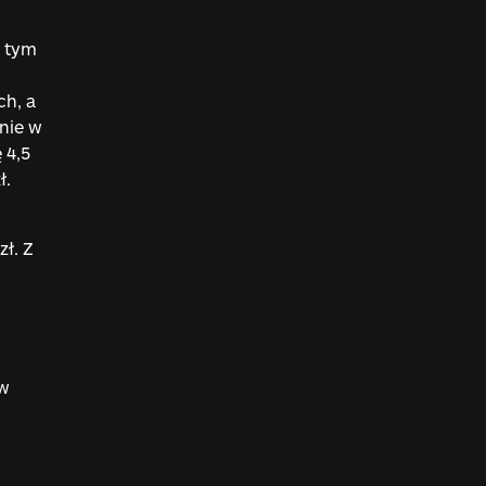
d tym
ch, a
nie w
 4,5
ł.
ł. Z
 w