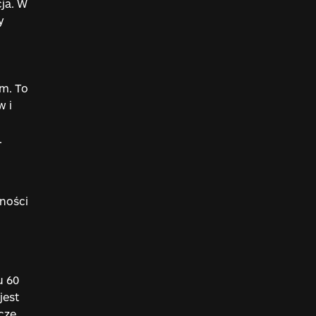
ja. W
y
ym. To
w i
.
ności
u 60
jest
cze