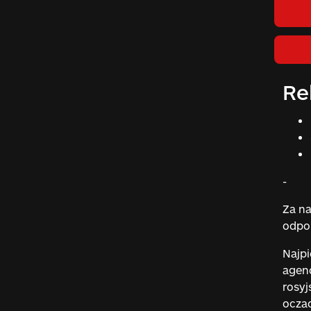
Re
-
Za na
odpor
Najpi
agenc
rosy
oczac