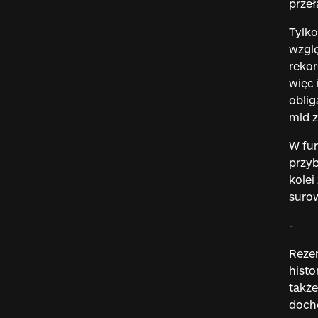
przeł
Tylko
wzglę
rekor
więc 
oblig
mld z
W fun
przyb
kolei
suro
-
Rezer
histo
także
docho