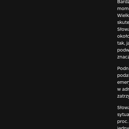
Bardz
momen
Wielk
skute
Słowa
około
tak, 
podwy
znacz
Podni
podat
emery
w adm
zatrz
Słowa
sytua
proc.
jedny