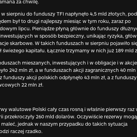
amana za chwilę.
 w sierpniu do funduszy TFI napłynęło 4,5 mld złotych, po
dem był to drugi najlepszy miesiąc w tym roku, zaraz po
dowym lipcu. Pieniądze płyną głównie do funduszy dłużny
inwestujących w sposób bezpieczny, unikając ryzyka, głów
acje skarbowe. W takich funduszach w sierpniu pojawiło się
ł świeżego kapitału. Łącznie trzymamy w nich już 189 mld z
duszach mieszanych, inwestujących i w obligacje i w akcje
yło 242 mln zł, a w funduszach akcji zagranicznych 40 mln z
 z funduszy akcji polskich odpłynęło 43 mln zł, a z funduszy
wcowych 22 mln zł.
wy walutowe Polski cały czas rosną i właśnie pierwszy raz
rii przekroczyły 260 mld dolarów. Oczywiście rezerwy mogą
 maleć, jednak w naszym przypadku do takich sytuacja
dzi raczej rzadko.