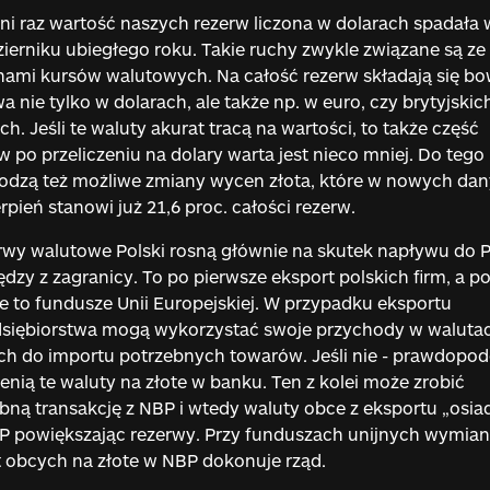
ni raz wartość naszych rezerw liczona w dolarach spadała 
ierniku ubiegłego roku. Takie ruchy zwykle związane są ze
ami kursów walutowych. Na całość rezerw składają się b
a nie tylko w dolarach, ale także np. w euro, czy brytyjskic
ch. Jeśli te waluty akurat tracą na wartości, to także część
w po przeliczeniu na dolary warta jest nieco mniej. Do tego
odzą też możliwe zmiany wycen złota, które w nowych da
erpień stanowi już 21,6 proc. całości rezerw.
wy walutowe Polski rosną głównie na skutek napływu do P
ędzy z zagranicy. To po pierwsze eksport polskich firm, a p
e to fundusze Unii Europejskiej. W przypadku eksportu
dsiębiorstwa mogą wykorzystać swoje przychody w waluta
h do importu potrzebnych towarów. Jeśli nie - prawdopo
nią te waluty na złote w banku. Ten z kolei może zrobić
ną transakcję z NBP i wtedy waluty obce z eksportu „osiad
 powiększając rezerwy. Przy funduszach unijnych wymia
 obcych na złote w NBP dokonuje rząd.