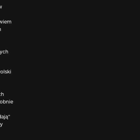
w
owiem
h
nych
olski
o
ch
dobnie
ają”
ny