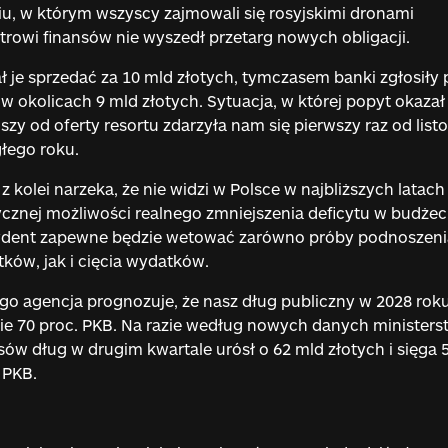
u, w którym wszyscy zajmowali się rosyjskimi dronami
trowi finansów nie wyszedł przetarg nowych obligacji.
ł je sprzedać za 10 mld złotych, tymczasem banki zgłosiły
 w okolicach 9 mld złotych. Sytuacja, w której popyt okazał 
szy od oferty resortu zdarzyła nam się pierwszy raz od list
łego roku.
 z kolei narzeka, że nie widzi w Polsce w najbliższych latach
ycznej możliwości realnego zmniejszenia deficytu w budżec
ydent zapewne będzie wetować zarówno próby podnoszeni
ków, jak i cięcia wydatków.
go agencja prognozuje, że nasz dług publiczny w 2028 rok
ie 70 proc. PKB. Na razie według nowych danych ministers
sów dług w drugim kwartale urósł o 62 mld złotych i sięga 
 PKB.