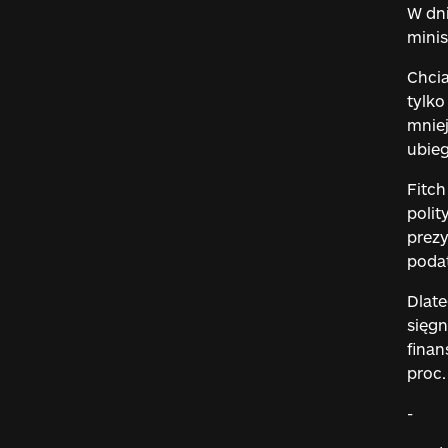
W dni
minis
Chcia
tylko
mniej
ubieg
Fitch
polit
prez
podat
Dlate
sięgn
finan
proc.
-