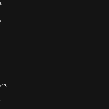
a
n
ych,
y