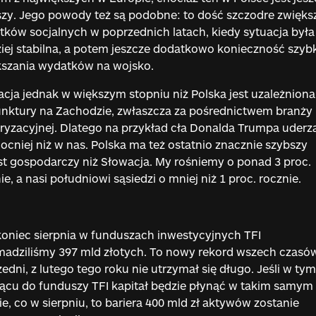
zy. Jego powody też są podobne: to dość szczodre zwięks
ków socjalnych w poprzednich latach, kiedy sytuacja była
iej stabilna, a potem jeszcze dodatkowo konieczność szyb
kszania wydatków na wojsko.
cja jednak w większym stopniu niż Polska jest uzależniona
nktury na Zachodzie, zwłaszcza za pośrednictwem branży
yzacyjnej. Dlatego na przykład cła Donalda Trumpa uderz
ocniej niż w nas. Polska ma też ostatnio znacznie szybszy
t gospodarczy niż Słowacja. My rośniemy o ponad 3 proc.
ie, a nasi południowi sąsiedzi o mniej niż 1 proc. rocznie.
oniec sierpnia w funduszach inwestycyjnych TFI
adziliśmy 397 mld złotych. To nowy rekord wszech czasó
edni, z lutego tego roku nie utrzymał się długo. Jeśli w tym
ącu do funduszy TFI kapitał będzie płynąć w takim samym
e, co w sierpniu, to bariera 400 mld zł aktywów zostanie