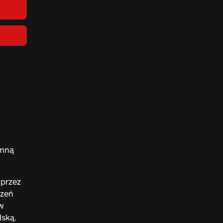
omną
 przez
rzeń
w
ską.