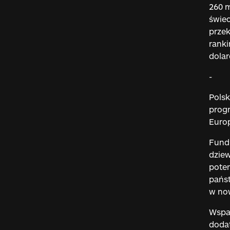
260 m
świec
przek
ranki
dola
-
Polsk
progr
Europ
Fundu
dziew
potem
państ
w no
Wspar
dodat