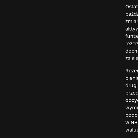
Ostat
paźdz
zmian
aktyw
funta
rezer
doch
za si
Rezer
pieni
drugi
prze
obcyc
wymie
podob
w NBP
walut