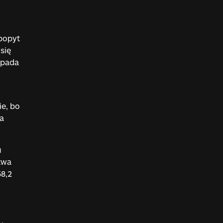
 popyt
się
opada
ie, bo
a
u
twa
58,2