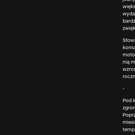
więks
wydat
bardz
zwię
Słowa
koniu
motor
nią m
wzros
roczn
-
Pod k
zgrom
Poprz
miesi
tempi