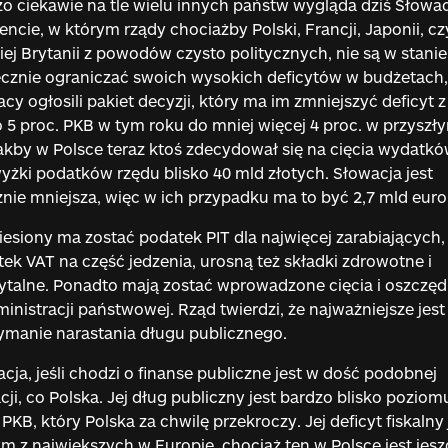
o ciekawie na tle wielu innych państw wygląda dziś Słowac
cie, w którym rządy chociażby Polski, Francji, Japonii, cz
iej Brytanii z powodów czysto politycznych, nie są w stanie
cznie ograniczać swoich wysokich deficytów w budżetach,
cy ogłosili pakiet decyzji, który ma im zmniejszyć deficyt z
 5 proc. PKB w tym roku do mniej więcej 4 proc. w przyszł
jakby w Polsce teraz ktoś zdecydował się na cięcia wydatkó
żki podatków rzędu blisko 40 mld złotych. Słowacja jest
nie mniejsza, więc w ich przypadku ma to być 2,7 mld euro
esiony ma zostać podatek PIT dla najwięcej zarabiających,
ek VAT na część jedzenia, urosną też składki zdrowotne i
talne. Ponadto mają zostać wprowadzone cięcia i oszczęd
inistracji państwowej. Rząd twierdzi, że najważniejsze jest
ymanie narastania długu publicznego.
cja, jeśli chodzi o finanse publiczne jest w dość podobnej
cji, co Polska. Jej dług publiczny jest bardzo blisko poziom
 PKB, który Polska za chwilę przekroczy. Jej deficyt fiskalny 
m z największych w Europie, chociaż ten w Polsce jest jesz