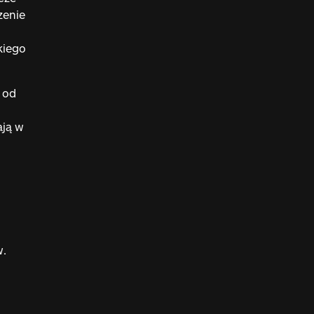
zenie
kiego
 od
ają w
w.