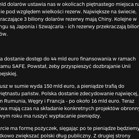
ld dolarów ustawia nas w okolicach piętnastego miejsca n
ie pod względem wielkości rezerw. Największe na świecie,
raczające 3 biliony dolarów rezerwy mają Chiny. Kolejne w
ngu są Japonia i Szwajcaria - ich rezerwy przekraczają bilio
rów.
a dostanie dostęp do 44 mld euro finansowania w ramach
amu SAFE. Powstał, żeby przyspieszyć dozbrajanie Unii
ejskiej.
sz w sumie wyda 150 mld euro, a pieniądze trafią do
iętnastu państw. Polska dostanie zdecydowanie najwięcej,
 Rumunia, Węgry i Francja - po około 16 mld euro. Teraz
wa mają czas na składanie konkretnych projektów obronn
wym roku ma ruszyć wypłacanie pieniędzy.
cie ma formę pożyczek, sięgając po te pieniądze będziem
kowo zwiększać polski dług publiczny. Z drugiej strony