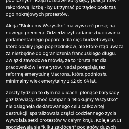
publicznych. Rząd rozstawił 80 tysięcy policjantów -
rekordową liczbę - by utrzymać porządek podczas
ogólnokrajowych protestów.
Akcja "Blokujmy Wszystko" ma wywrzeć presję na
nowego premiera. Odziedziczył zadanie zbudowania
parlamentarnego poparcia dla cięć budżetowych,
które obaliły jego poprzedników, ale które rząd uważa
za niezbędne do ograniczenia francuskiego długu.
Związki zawodowe mówią, że to "brutalne" dla
pracowników i emerytów. Nadal potępiają też
reformę emerytalną Macrona, która podniosła
minimalny wiek emerytalny z 62 do 64 lat.
Zeszły tydzień to dym na ulicach, płonące barykady i
gaz łzawiący. Choć kampania "Blokujmy Wszystko"
nie osiągnęła deklarowanego celu całkowitej
destrukcji, sparaliżowała części codziennego życia i
wywołała setki protestów w całym kraju. Koleje SNCF
spodziewają się "kilku zakłóceń" pociągów dużych