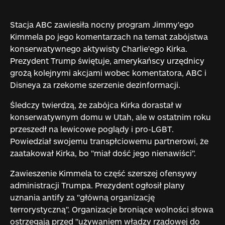
Stacja ABC zawiesiła nocny program Jimmy'ego
Kimmela po jego komentarzach na temat zabójstwa
konserwatywnego aktywisty Charlie'ego Kirka.
Prezydent Trump świętuje, amerykańscy urzędnicy
grożą kolejnymi akcjami wobec komentatora, ABC i
Disneya za rzekome szerzenie dezinformacji.
Śledczy twierdzą, że zabójca Kirka dorastał w
konserwatywnym domu w Utah, ale w ostatnim roku
przeszedł na lewicowe poglądy i pro-LGBT.
Powiedział swojemu transpłciowemu partnerowi, że
zaatakował Kirka, bo "miał dość jego nienawiści".
Zawieszenie Kimmela to część szerszej ofensywy
administracji Trumpa. Prezydent ogłosił plany
uznania antify za "główną organizację
terrorystyczną". Organizacje broniące wolności słowa
ostrzegają przed "używaniem władzy rządowej do