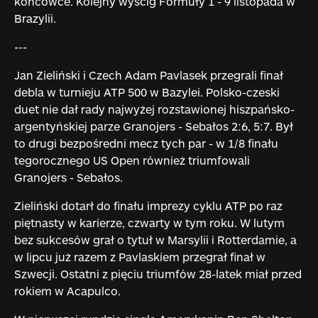
końcówce. Kolejny wyścig Formuły 1 - 9 listopada w
Brazylii.
---
Jan Zieliński i Czech Adam Pavlasek przegrali finał
debla w turnieju ATP 500 w Bazylei. Polsko-czeski
duet nie dał rady najwyżej rozstawionej hiszpańsko-
argentyńskiej parze Granojers - Sebałos 2:6, 5:7. Był
to drugi bezpośredni mecz tych par - w 1/8 finału
tegorocznego US Open również triumfowali
Granojers - Sebałos.
Zieliński dotarł do finału imprezy cyklu ATP po raz
piętnasty w karierze, czwarty w tym roku. W lutym
bez sukcesów grał o tytuł w Marsylii i Rotterdamie, a
w lipcu już razem z Pavlaskiem przegrał finał w
Szwecji. Ostatni z pięciu triumfów 28-latek miał przed
rokiem w Acapulco.