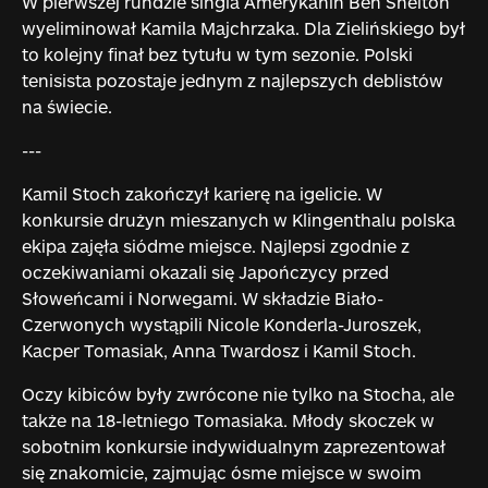
W pierwszej rundzie singla Amerykanin Ben Shelton
wyeliminował Kamila Majchrzaka. Dla Zielińskiego był
to kolejny finał bez tytułu w tym sezonie. Polski
tenisista pozostaje jednym z najlepszych deblistów
na świecie.
---
Kamil Stoch zakończył karierę na igelicie. W
konkursie drużyn mieszanych w Klingenthalu polska
ekipa zajęła siódme miejsce. Najlepsi zgodnie z
oczekiwaniami okazali się Japończycy przed
Słoweńcami i Norwegami. W składzie Biało-
Czerwonych wystąpili Nicole Konderla-Juroszek,
Kacper Tomasiak, Anna Twardosz i Kamil Stoch.
Oczy kibiców były zwrócone nie tylko na Stocha, ale
także na 18-letniego Tomasiaka. Młody skoczek w
sobotnim konkursie indywidualnym zaprezentował
się znakomicie, zajmując ósme miejsce w swoim