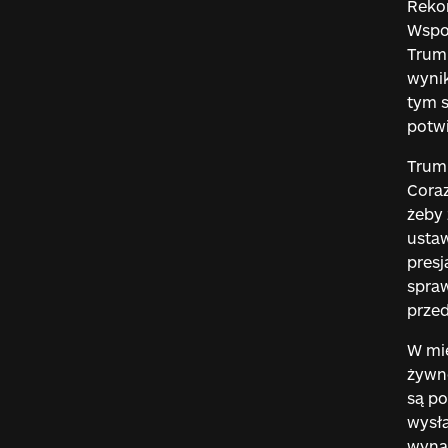
Rekor
Wspom
Trump
wynik
tym s
potwi
Trum
Coraz
żeby 
ustaw
presj
spraw
przed
W mię
żywno
są po
wysła
wynag