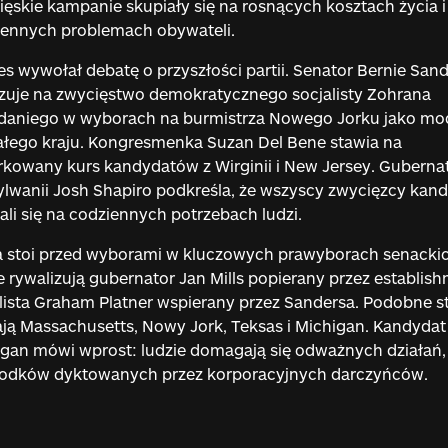
ęskie kampanie skupiały się na rosnących kosztach życia i
iennych problemach obywateli.
s wywołał debatę o przyszłości partii. Senator Bernie San
uje na zwycięstwo demokratycznego socjalisty Zohrana
aniego w wyborach na burmistrza Nowego Jorku jako mo
ałego kraju. Kongresmenka Suzan Del Bene stawia na
kowany kurs kandydatów z Wirginii i New Jersey. Guberna
lwanii Josh Shapiro podkreśla, że wszyscy zwycięzcy kan
ali się na codziennych potrzebach ludzi.
a stoi przed wyborami w kluczowych prawyborach senacki
 rywalizują gubernator Jan Mills popierany przez establish
ista Graham Platner wspierany przez Sandersa. Podobne st
ją Massachusetts, Nowy Jork, Teksas i Michigan. Kandydat
gan mówi wprost: ludzie domagają się odważnych działań, 
rodków dyktowanych przez korporacyjnych darczyńców.