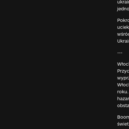
ukrai
jedno
Pokro
uciek
wśród
Ukrai
---
Włoch
Przyc
wyprz
Włoch
roku.
hazar
obsta
Boom
świet