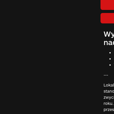
Wy
na
---
Loka
stano
zwyci
roku.
przes