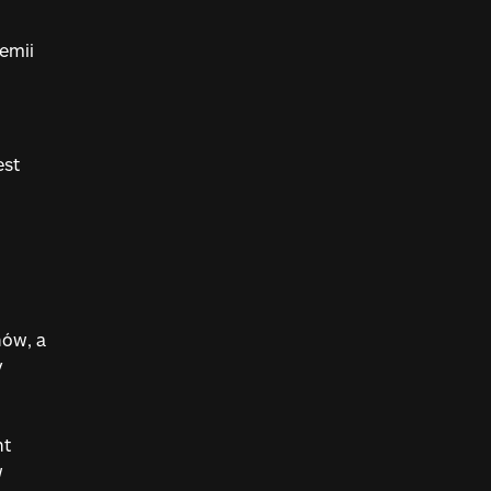
emii
est
nów, a
y
nt
w