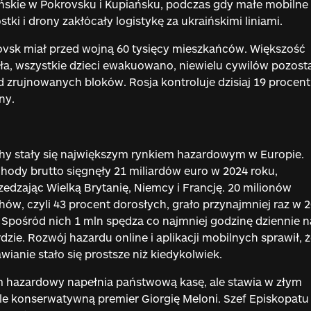
ńskie w Pokrovsku i Kupiańsku, podczas gdy małe mobilne
stki i drony zakłócały logistykę za ukraińskimi liniami.
vsk miał przed wojną 60 tysięcy mieszkańców. Większość
ła, wszystkie dzieci ewakuowano, niewielu cywilów pozost
 zrujnowanych bloków. Rosja kontroluje dzisiaj 19 procent
ny.
y stały się największym rynkiem hazardowym w Europie.
hody brutto sięgnęły 21 miliardów euro w 2024 roku,
edzając Wielką Brytanię, Niemcy i Francję. 20 milionów
ów, czyli 43 procent dorosłych, grało przynajmniej raz w 
 Spośród nich 1 mln spędza co najmniej godzinę dziennie n
dzie. Rozwój hazardu online i aplikacji mobilnych sprawił, ż
wianie stało się prostsze niż kiedykolwiek.
 hazardowy napełnia państwową kasę, ale stawia w złym
le konserwatywną premier Giorgię Meloni. Szef Episkopatu