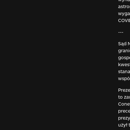
astr
wyga
COVI
---
Sąd N
grani
gospo
kwest
stan
współ
Preze
to z
Coney
prece
prezy
użył 