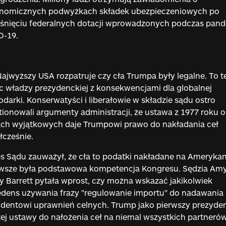
onomicznych podwyżkach składek ubezpieczeniowych po
śnięciu federalnych dotacji wprowadzonych podczas pand
D-19.
ajwyższy USA rozpatruje czy cła Trumpa były legalne. To t
c władzy prezydenckiej z konsekwencjami dla globalnej
darki. Konserwatyści i liberałowie w składzie sądu ostro
ionowali argumenty administracji, że ustawa z 1977 roku o
ach wyjątkowych daje Trumpowi prawo do nakładania ceł
cześnie.
s Sądu zauważył, że cła to podatki nakładane na Ameryka
awsze była podstawowa kompetencja Kongresu. Sędzia Am
 Barrett pytała wprost, czy można wskazać jakikolwiek
dens używania frazy "regulowanie importu" do nadawania
dentowi uprawnień celnych. Trump jako pierwszy prezyde
tej ustawy do nałożenia ceł na niemal wszystkich partneró