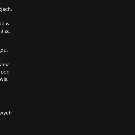
.
jach.
zą w
ą za
ądu.
,
ania
 pod
awia
owych