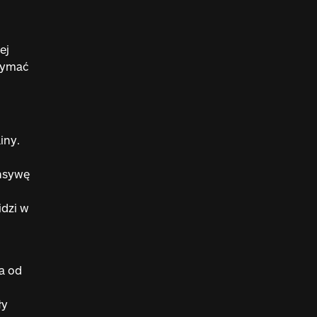
ej
rzymać
iny.
ensywę
idzi w
a od
ły