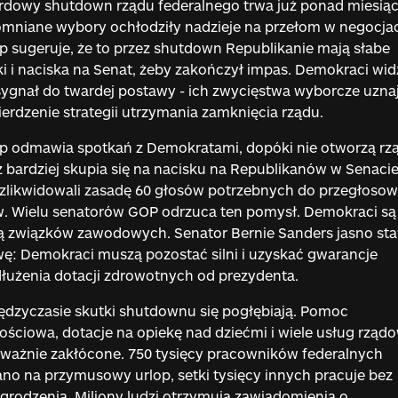
dowy shutdown rządu federalnego trwa już ponad miesiąc
niane wybory ochłodziły nadzieje na przełom w negocjac
 sugeruje, że to przez shutdown Republikanie mają słabe
i i naciska na Senat, żeby zakończył impas. Demokraci wid
ygnał do twardej postawy - ich zwycięstwa wyborcze uznaj
erdzenie strategii utrzymania zamknięcia rządu.
p odmawia spotkań z Demokratami, dopóki nie otworzą rz
 bardziej skupia się na nacisku na Republikanów w Senacie
zlikwidowali zasadę 60 głosów potrzebnych do przegłosow
. Wielu senatorów GOP odrzuca ten pomysł. Demokraci są
ą związków zawodowych. Senator Bernie Sanders jasno st
ę: Demokraci muszą pozostać silni i uzyskać gwarancje
łużenia dotacji zdrowotnych od prezydenta.
dzyczasie skutki shutdownu się pogłębiają. Pomoc
ściowa, dotacje na opiekę nad dziećmi i wiele usług rząd
ważnie zakłócone. 750 tysięcy pracowników federalnych
no na przymusowy urlop, setki tysięcy innych pracuje bez
rodzenia. Miliony ludzi otrzymują zawiadomienia o