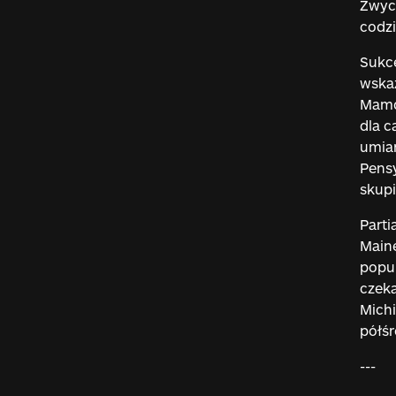
Zwyci
codz
Sukce
wskaz
Mamd
dla c
umiar
Pensy
skupi
Parti
Maine
popul
czeka
Michi
półś
---