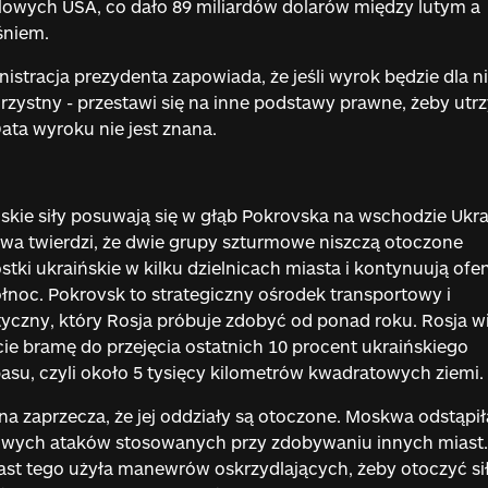
owych USA, co dało 89 miliardów dolarów między lutym a
śniem.
istracja prezydenta zapowiada, że jeśli wyrok będzie dla ni
rzystny - przestawi się na inne podstawy prawne, żeby ut
Data wyroku nie jest znana.
skie siły posuwają się w głąb Pokrovska na wschodzie Ukra
a twierdzi, że dwie grupy szturmowe niszczą otoczone
stki ukraińskie w kilku dzielnicach miasta i kontynuują of
łnoc. Pokrovsk to strategiczny ośrodek transportowy i
tyczny, który Rosja próbuje zdobyć od ponad roku. Rosja w
ie bramę do przejęcia ostatnich 10 procent ukraińskiego
su, czyli około 5 tysięcy kilometrów kwadratowych ziemi.
na zaprzecza, że jej oddziały są otoczone. Moskwa odstąpił
owych ataków stosowanych przy zdobywaniu innych miast.
st tego użyła manewrów oskrzydlających, żeby otoczyć si