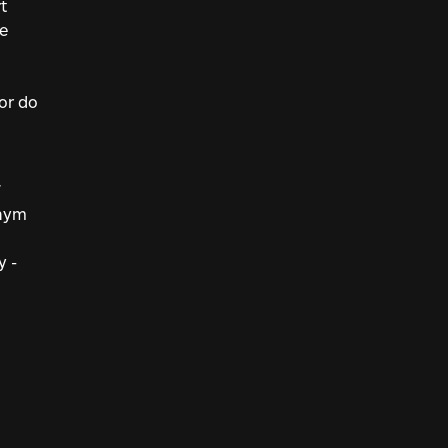
t
e
or do
W
anym
y -