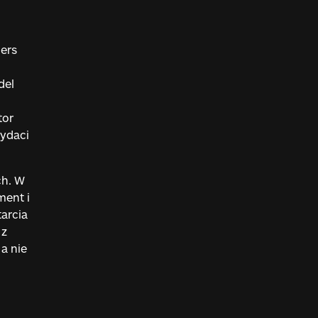
ders
del
tor
dydaci
ch. W
ment i
arcia
 z
a nie