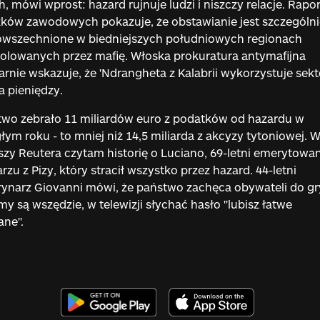
, mówi wprost: hazard rujnuje ludzi i niszczy relacje. Rapor
ków zawodowych pokazuje, że obstawianie jest szczególni
owszechnione w biedniejszych południowych regionach
olowanych przez mafię. Włoska prokuratura antymafijna
arnie wskazuje, że 'Ndrangheta z Kalabrii wykorzystuje sekt
a pieniędzy.
wo zebrało 11 miliardów euro z podatków od hazardu w
łym roku - to mniej niż 14,5 miliarda z akcyzy tytoniowej. 
zy Reutera czytam historię o Luciano, 69-letni emerytow
arzu z Pizy, który stracił wszystko przez hazard. 44-letni
ynarz Giovanni mówi, że państwo zachęca obywateli do gr
my są wszędzie, w telewizji słychać hasło "lubisz łatwe
ane".