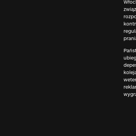
Włoch
związ
rozp
kontr
regul
prani
Państ
ubieg
depes
kolej
weter
rekla
wygr