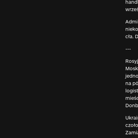
handl
wrze
Admin
nieko
cła. 
---
Rosyj
Moskw
jedno
na pó
logis
mieśc
Donba
Ukrai
czoł
Zamia