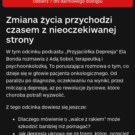
Odbierz 7 dni darmowego dostępu
Zmiana życia przychodzi
czasem z nieoczekiwanej
strony
W tym odcinku podcastu „Przyjaciółka Depresja” Ela
Bonda rozmawia z Adą Sobol, terapeutką i
psychoonkolożką. To poruszająca rozmowa o tym, co
dzieje się w głowie pacjenta onkologicznego. Od
paraliżu po diagnozie, oczekiwaniu na wyniki, przez
milczącą depresję, aż po rewolucje życiowe, które
choroba potrafi wyzwolić.
Z tego odcinka dowiesz się jeszcze:
Dlaczego mówienie o „walce z rakiem” może
szkodzić bardziej niż pomagać?
Jak depresja ukrywa się za łzami, które „przecież