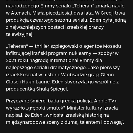
nagrodzonego Emmy serialu „Teheran" zmarła nagle
w Atenach. Miała pięćdziesiąt dwa lata. W Grecji trwa
produkcja czwartego sezonu serialu. Eden była jedną
z najważniejszych postaci izraelskiej branży
telewizyjnej.
„Teheran" — thriller szpiegowski o agentce Mosadu
infiltrującej irański program nuklearny — zdobył w
2021 roku nagrodę International Emmy dla
najlepszego serialu dramatycznego. Jako pierwszy
izraelski serial w historii. W obsadzie grają Glenn
Close i Hugh Laurie. Eden stworzyła go wspólnie z
producentką Shulą Spiegel.
Przyczynę śmierci bada grecka policja. Apple TV+
wyraziło „głęboki smutek". Minister kultury Izraela
napisał, że Eden „wniosła izraelską historię na
międzynarodowe sceny z dumą, talentem i odwagą".