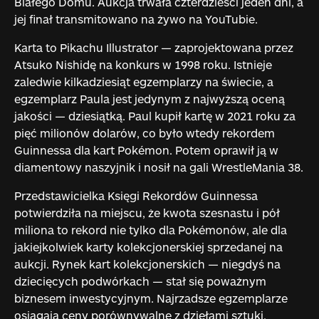
Białego Domu. Aukcja trwała czterdzieści jeden dni, a
jej finał transmitowano na żywo na YouTubie.
Karta to Pikachu Illustrator — zaprojektowana przez
Atsuko Nishidę na konkurs w 1998 roku. Istnieje
zaledwie kilkadziesiąt egzemplarzy na świecie, a
egzemplarz Paula jest jedynym z najwyższą oceną
jakości — dziesiątką. Paul kupił kartę w 2021 roku za
pięć milionów dolarów, co było wtedy rekordem
Guinnessa dla kart Pokémon. Potem oprawił ją w
diamentowy naszyjnik i nosił na gali WrestleMania 38.
Przedstawicielka Księgi Rekordów Guinnessa
potwierdziła na miejscu, że kwota szesnastu i pół
miliona to rekord nie tylko dla Pokémonów, ale dla
jakiejkolwiek karty kolekcjonerskiej sprzedanej na
aukcji. Rynek kart kolekcjonerskich — niegdyś na
dziecięcych podwórkach — stał się poważnym
biznesem inwestycyjnym. Najrzadsze egzemplarze
osiągają ceny porównywalne z dziełami sztuki.