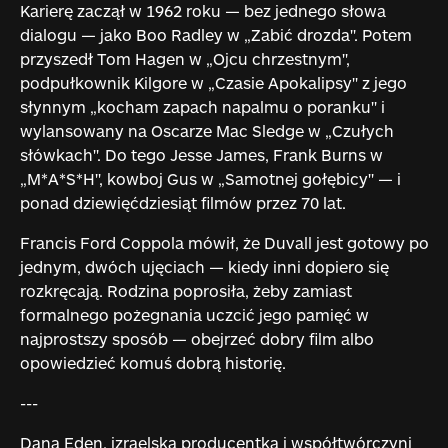
Karierę zaczął w 1962 roku — bez jednego słowa
dialogu — jako Boo Radley w „Zabić drozda". Potem
przyszedł Tom Hagen w „Ojcu chrzestnym",
podpułkownik Kilgore w „Czasie Apokalipsy" z jego
słynnym „kocham zapach napalmu o poranku" i
wylansowany na Oscarze Mac Sledge w „Czułych
słówkach". Do tego Jesse James, Frank Burns w
„M*A*S*H", kowboj Gus w „Samotnej gołębicy" — i
ponad dziewięćdziesiąt filmów przez 70 lat.
Francis Ford Coppola mówił, że Duvall jest gotowy po
jednym, dwóch ujęciach — kiedy inni dopiero się
rozkręcają. Rodzina poprosiła, żeby zamiast
formalnego pożegnania uczcić jego pamięć w
najprostszy sposób — obejrzeć dobry film albo
opowiedzieć komuś dobrą historię.
---
Dana Eden, izraelska producentka i współtwórczyni