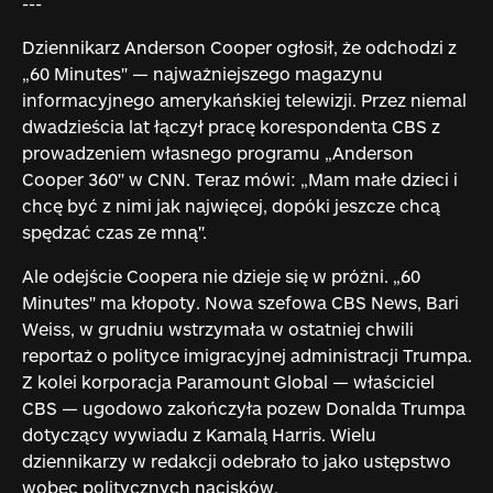
---
Dziennikarz Anderson Cooper ogłosił, że odchodzi z
„60 Minutes" — najważniejszego magazynu
informacyjnego amerykańskiej telewizji. Przez niemal
dwadzieścia lat łączył pracę korespondenta CBS z
prowadzeniem własnego programu „Anderson
Cooper 360" w CNN. Teraz mówi: „Mam małe dzieci i
chcę być z nimi jak najwięcej, dopóki jeszcze chcą
spędzać czas ze mną".
Ale odejście Coopera nie dzieje się w próżni. „60
Minutes" ma kłopoty. Nowa szefowa CBS News, Bari
Weiss, w grudniu wstrzymała w ostatniej chwili
reportaż o polityce imigracyjnej administracji Trumpa.
Z kolei korporacja Paramount Global — właściciel
CBS — ugodowo zakończyła pozew Donalda Trumpa
dotyczący wywiadu z Kamalą Harris. Wielu
dziennikarzy w redakcji odebrało to jako ustępstwo
wobec politycznych nacisków.