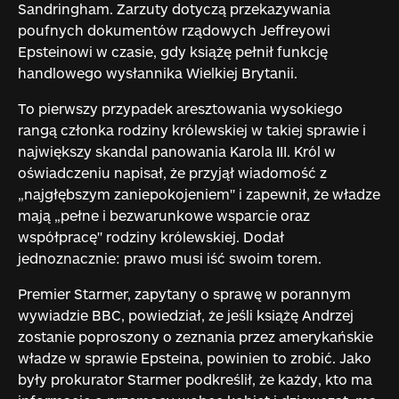
Sandringham. Zarzuty dotyczą przekazywania
poufnych dokumentów rządowych Jeffreyowi
Epsteinowi w czasie, gdy książę pełnił funkcję
handlowego wysłannika Wielkiej Brytanii.
To pierwszy przypadek aresztowania wysokiego
rangą członka rodziny królewskiej w takiej sprawie i
największy skandal panowania Karola III. Król w
oświadczeniu napisał, że przyjął wiadomość z
„najgłębszym zaniepokojeniem" i zapewnił, że władze
mają „pełne i bezwarunkowe wsparcie oraz
współpracę" rodziny królewskiej. Dodał
jednoznacznie: prawo musi iść swoim torem.
Premier Starmer, zapytany o sprawę w porannym
wywiadzie BBC, powiedział, że jeśli książę Andrzej
zostanie poproszony o zeznania przez amerykańskie
władze w sprawie Epsteina, powinien to zrobić. Jako
były prokurator Starmer podkreślił, że każdy, kto ma