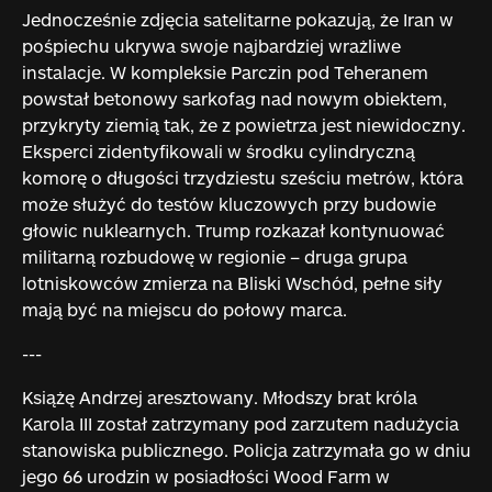
Jednocześnie zdjęcia satelitarne pokazują, że Iran w
pośpiechu ukrywa swoje najbardziej wrażliwe
instalacje. W kompleksie Parczin pod Teheranem
powstał betonowy sarkofag nad nowym obiektem,
przykryty ziemią tak, że z powietrza jest niewidoczny.
Eksperci zidentyfikowali w środku cylindryczną
komorę o długości trzydziestu sześciu metrów, która
może służyć do testów kluczowych przy budowie
głowic nuklearnych. Trump rozkazał kontynuować
militarną rozbudowę w regionie – druga grupa
lotniskowców zmierza na Bliski Wschód, pełne siły
mają być na miejscu do połowy marca.
---
Książę Andrzej aresztowany. Młodszy brat króla
Karola III został zatrzymany pod zarzutem nadużycia
stanowiska publicznego. Policja zatrzymała go w dniu
jego 66 urodzin w posiadłości Wood Farm w