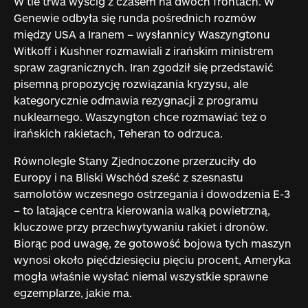
W tle trwa wyścig z czasem na dwóch frontach. W
Genewie odbyła się runda pośrednich rozmów
między USA a Iranem – wysłannicy Waszyngtonu
Witkoff i Kushner rozmawiali z irańskim ministrem
spraw zagranicznych. Iran zgodził się przedstawić
pisemną propozycję rozwiązania kryzysu, ale
kategorycznie odmawia rezygnacji z programu
nuklearnego. Waszyngton chce rozmawiać też o
irańskich rakietach, Teheran to odrzuca.
Równolegle Stany Zjednoczone przerzuciły do
Europy i na Bliski Wschód sześć z szesnastu
samolotów wczesnego ostrzegania i dowodzenia E-3
– to latające centra kierowania walką powietrzną,
kluczowe przy przechwytywaniu rakiet i dronów.
Biorąc pod uwagę, że gotowość bojowa tych maszyn
wynosi około pięćdziesięciu pięciu procent, Ameryka
mogła właśnie wysłać niemal wszystkie sprawne
egzemplarze, jakie ma.