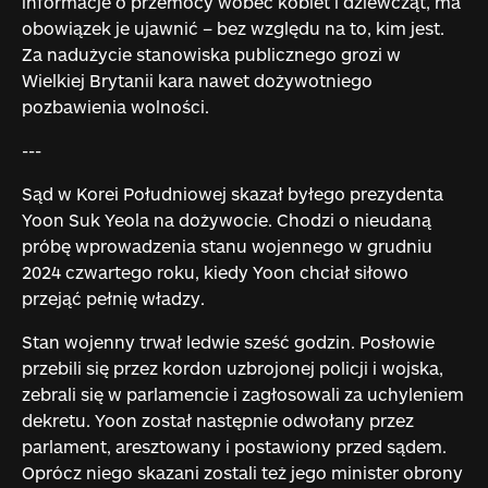
informacje o przemocy wobec kobiet i dziewcząt, ma
obowiązek je ujawnić – bez względu na to, kim jest.
Za nadużycie stanowiska publicznego grozi w
Wielkiej Brytanii kara nawet dożywotniego
pozbawienia wolności.
---
Sąd w Korei Południowej skazał byłego prezydenta
Yoon Suk Yeola na dożywocie. Chodzi o nieudaną
próbę wprowadzenia stanu wojennego w grudniu
2024 czwartego roku, kiedy Yoon chciał siłowo
przejąć pełnię władzy.
Stan wojenny trwał ledwie sześć godzin. Posłowie
przebili się przez kordon uzbrojonej policji i wojska,
zebrali się w parlamencie i zagłosowali za uchyleniem
dekretu. Yoon został następnie odwołany przez
parlament, aresztowany i postawiony przed sądem.
Oprócz niego skazani zostali też jego minister obrony