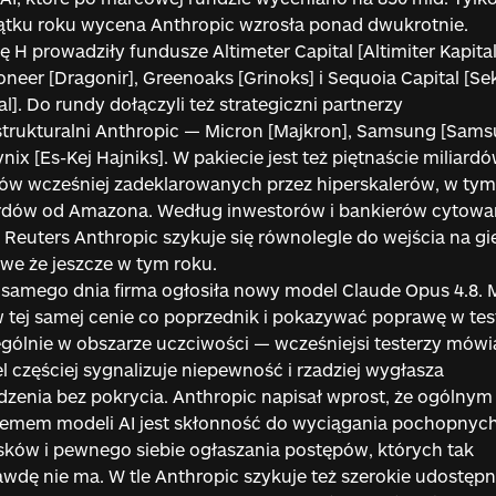
tku roku wycena Anthropic wzrosła ponad dwukrotnie.
 H prowadziły fundusze Altimeter Capital [Altimiter Kapital
neer [Dragonir], Greenoaks [Grinoks] i Sequoia Capital [Se
al]. Do rundy dołączyli też strategiczni partnerzy
strukturalni Anthropic — Micron [Majkron], Samsung [Sams
nix [Es-Kej Hajniks]. W pakiecie jest też piętnaście miliard
ów wcześniej zadeklarowanych przez hiperskalerów, w tym
ardów od Amazona. Według inwestorów i bankierów cytow
 Reuters Anthropic szykuje się równolegle do wejścia na gi
we że jeszcze w tym roku.
samego dnia firma ogłosiła nowy model Claude Opus 4.8. 
 tej samej cenie co poprzednik i pokazywać poprawę w tes
gólnie w obszarze uczciwości — wcześniejsi testerzy mówią
 częściej sygnalizuje niepewność i rzadziej wygłasza
dzenia bez pokrycia. Anthropic napisał wprost, że ogólnym
lemem modeli AI jest skłonność do wyciągania pochopnyc
ków i pewnego siebie ogłaszania postępów, których tak
wdę nie ma. W tle Anthropic szykuje też szerokie udostępn