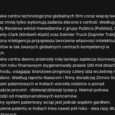
skie centra technologiczne globalnych firm coraz więcej tw
az mniej tylko wykonują zadania zlecone z centrali. Według
ty Reutersa wśród menedżerów z grupy Publicis [Publisis], 
rly-Clark [Kimberli-Klark] oraz Daimler Truck [Dajmler Trak]
zna inteligencja przyspiesza tworzenie własności intelektual
ntów w tak zwanych globalnych centrach kompetencji w
ch.
skie centra dawno przerosły rolę taniego zaplecza biurowe
tnim roku finansowym wygenerowały prawie 100 mld dolar
hodu, osiągając branżowe prognozy cztery lata wcześniej n
dano. Według raportu Nasscom i firmy doradczej Zinnov li
zeń patentowych w Indiach wzrosła ostatnio o ponad
aście procent - dziewięćdziesiąt tysięcy. Niemal połowa
odzi od międzynarodowych koncernów.
ny system patentowy wciąż jest jednak wąskim gardłem.
zenie patentu w Indiach trwa nawet pół roku - dwa razy dł
 Stanach