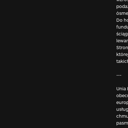
podaż
ósme
Do ho
fundu
ściąg
lewar
Stron
które
taki
---
Unia 
obec
europ
usług
chmur
pasma