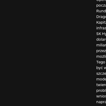
począ
Rundę
Drago
Kapit
infra
SK Hy
dolar
mili
przez
możli
Tego 
być w
szcze
model
twier
prob
wnios
napra