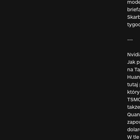
mode
brie
Skar
tygod
---
Nvidi
Jak p
na Ta
Huang
tutaj
który
TSMC,
także
Quan
zapow
dolar
W tle