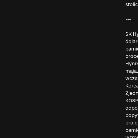
stoli
---
SK Hy
dolar
pamię
proce
Hynix
maja,
wcześ
Korea
Zjedn
KOSPI
odpow
popy
proje
pami
wzros