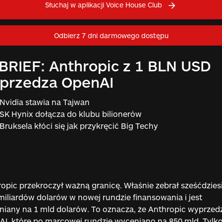
Słuchaj w aplikacji Voice House Club
Odbierz 7 dni darmowego dostępu
 BRIEF: Anthropic z 1 BLN USD
przedza OpenAI
Nvidia stawia na Tajwan
SK Hynix dołącza do klubu bilionerów
Bruksela kłóci się jak przykręcić Big Techy
opic przekroczył ważną granicę. Właśnie zebrał sześćdzies
miliardów dolarów w nowej rundzie finansowania i jest
iany na 1 mld dolarów. To oznacza, że Anthropic wyprzedz
I, które po marcowej rundzie wyceniano na 850 mld. Tylk