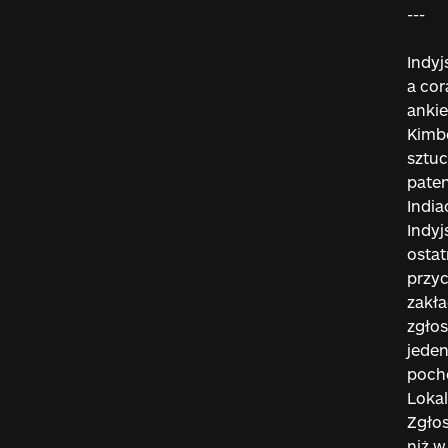
---
Indyj
a cor
ankie
Kimbe
sztuc
pate
India
Indyj
osta
przyc
zakła
zgłos
jeden
poch
Lokal
Zgłos
niż w