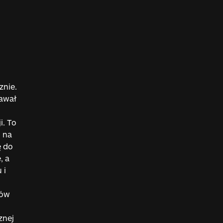
u
znie.
dawał
i. To
 na
ę do
, a
 i
dów
znej