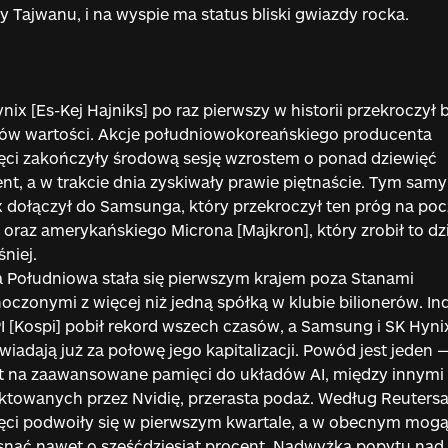
cy Tajwanu, i na wyspie ma status bliski gwiazdy rocka.
nix [Es-Kej Hajniks] po raz pierwszy w historii przekroczył b
ów wartości. Akcje południowokoreańskiego producenta
ci zakończyły środową sesję wzrostem o ponad dziewięć
nt, a w trakcie dnia zyskiwały prawie piętnaście. Tym sam
 dołączył do Samsunga, który przekroczył ten próg na po
 oraz amerykańskiego Microna [Majkron], który zrobił to dz
niej.
 Południowa stała się pierwszym krajem poza Stanami
oczonymi z więcej niż jedną spółką w klubie bilionerów. In
 [Kospi] pobił rekord wszech czasów, a Samsung i SK Hyni
iadają już za połowę jego kapitalizacji. Powód jest jeden 
t na zaawansowane pamięci do układów AI, między innymi
ktowanych przez Nvidię, przerasta podaż. Według Reuters
ęci podwoiły się w pierwszym kwartale, a w obecnym mog
nąć nawet o sześćdziesiąt procent. Nadwyżka popytu nad