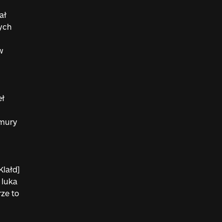
ał
ych
w
eł
hmury
Klałd]
 luka
ze to