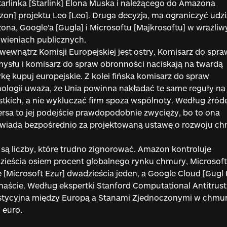
tarlinka [Starlink] Elona Muska i należącego do Amazona
on] projektu Leo [Leo]. Druga decyzja, ma ograniczyć udzi
na, Google’a [Gugla] i Microsoftu [Majkrosoftu] w wrażliw
wieniach publicznych.
wewnątrz Komisji Europejskiej jest ostry. Komisarz do spra
ysłu i komisarz do spraw obronności naciskają na twardą
ykę kupuj europejskie. Z kolei fińska komisarz do spraw
ologii uważa, że Unia powinna nakładać te same reguły na
tkich, a nie wykluczać firm spoza wspólnoty. Według źród
rsa to jej podejście prawdopodobnie zwycięży, bo to ona
wiada bezpośrednio za projektowaną ustawę o rozwoju c
są liczby, które trudno zignorować. Amazon kontroluje
ieścia osiem procent globalnego rynku chmury, Microsoft
 [Microsoft Eżur] dwadzieścia jeden, a Google Cloud [Gugl 
naście. Według ekspertki Stanford Computational Antitrust
stycyjna między Europą a Stanami Zjednoczonymi w chmur
n euro.