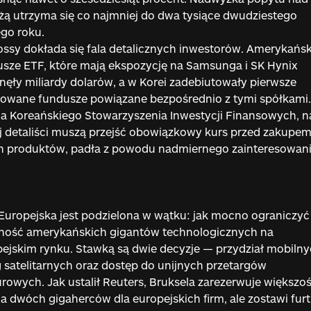
ą utrzyma się co najmniej do dwa tysiące dwudziestego
go roku.
ssy dokłada się fala detalicznych inwestorów. Amerykańsk
sze ETF, które mają ekspozycję na Samsunga i SK Hynix
nęły miliardy dolarów, a w Korei zadebiutowały pierwsze
owane fundusze powiązane bezpośrednio z tymi spółkami.
a Koreańskiego Stowarzyszenia Inwestycji Finansowych, n
j detaliści muszą przejść obowiązkowy kurs przed zakupe
ch produktów, padła z powodu nadmiernego zainteresowan
Europejska jest podzielona w wątku: jak mocno ograniczyć
ność amerykańskich gigantów technologicznych na
ejskim rynku. Stawką są dwie decyzje — przydział mobiln
 satelitarnych oraz dostęp do unijnych przetargów
owych. Jak ustalił Reuters, Bruksela zarezerwuje większo
 dwóch gigaherców dla europejskich firm, ale zostawi fur