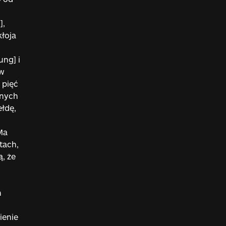
],
kłoja
ung] i
ów
 pięć
anych
ełdę,
Ma
tach,
, że
h
ienie