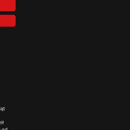
iąt
ił
o od