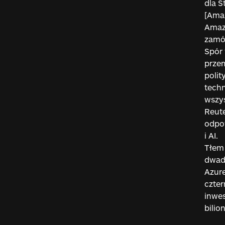
dla S
[Amaz
Amazo
zamó
Spór 
przem
polit
techn
wszys
Reute
odpo
i AI.
Tłem 
dwadz
Azure
czter
inwe
bilio