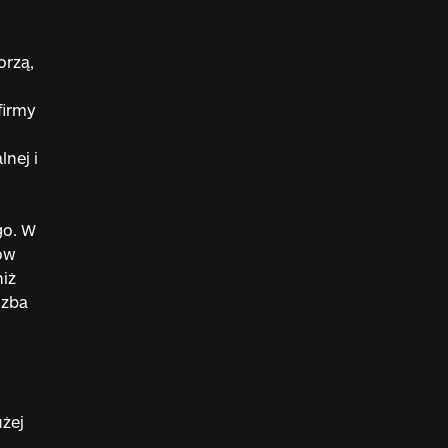
orzą,
firmy
nej i
go. W
ów
iż
czba
użej