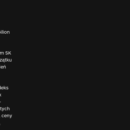
ilion
ym SK
czątku
ień
deks
x
—
 tych
a ceny
ą