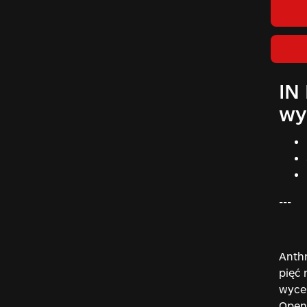
IN
wy
---
Anthr
pięć 
wycen
OpenA