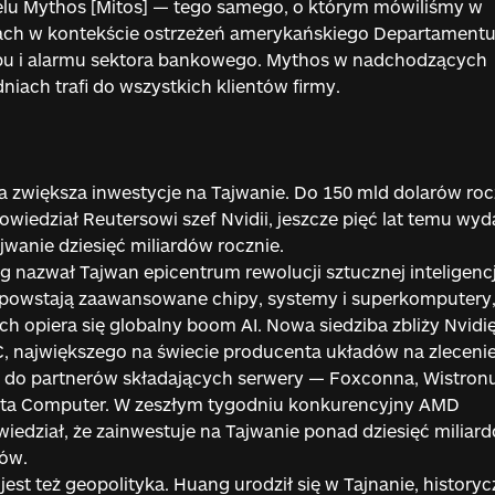
lu Mythos [Mitos] — tego samego, o którym mówiliśmy w
fach w kontekście ostrzeżeń amerykańskiego Departament
bu i alarmu sektora bankowego. Mythos w nadchodzących
niach trafi do wszystkich klientów firmy.
a zwiększa inwestycje na Tajwanie. Do 150 mld dolarów roc
owiedział Reutersowi szef Nvidii, jeszcze pięć lat temu wy
jwanie dziesięć miliardów rocznie.
 nazwał Tajwan epicentrum rewolucji sztucznej inteligencj
 powstają zaawansowane chipy, systemy i superkomputery,
ch opiera się globalny boom AI. Nowa siedziba zbliży Nvidi
 największego na świecie producenta układów na zlecenie
 do partnerów składających serwery — Foxconna, Wistronu
ta Computer. W zeszłym tygodniu konkurencyjny AMD
iedział, że zainwestuje na Tajwanie ponad dziesięć miliar
ów.
 jest też geopolityka. Huang urodził się w Tajnanie, historyc