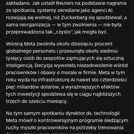
zakładano. Jak ustalił Reuters na podstawie nagrania
ze spotkania, systemy określane jako agenci AI
rozwijają się wolniej, niż Zuckerberg się spodziewał, a
sama reorganizacja — w tym zwolnienia — nie była
przeprowadzona tak „czysto", jak mogła być.
Wiosną Meta zwolniła około dziesięciu procent
globalnego personelu i przesunęła około siedmiu
tysięcy osób do zespołów zajmujących się sztuczną
inteligencją. Decyzja wywołała niezadowolenie wśród
pracowników i obawy o morale w firmie. Meta w tym
roku wyda na infrastrukturę AI nawet sto czterdzieści
pięć miliardów dolarów, a wyraźniejszych efektów
tych inwestycji spodziewa się w ciągu najbliższych
trzech do sześciu miesięcy.
Na tym samym spotkaniu dyrektor ds. technologii
Meta mówił o kontrowersyjnym programie śledzącym
ruchy myszki pracowników na potrzeby trenowania