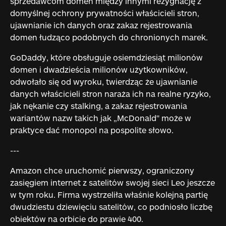
sprzedawcom domen między innymi rezygnację z
domyślnej ochrony prywatności właścicieli stron,
ujawnianie ich danych oraz zakaz rejestrowania
domen łudząco podobnych do chronionych marek.
GoDaddy, które obsługuje osiemdziesiąt milionów
domen i dwadzieścia milionów użytkowników,
odwołało się od wyroku, twierdząc że ujawnianie
danych właścicieli stron naraża ich na realne ryzyko,
jak nękanie czy stalking, a zakaz rejestrowania
wariantów nazw takich jak „McDonald" może w
praktyce dać monopol na pospolite słowo.
---
Amazon chce uruchomić pierwszy, ograniczony
zasięgiem internet z satelitów swojej sieci Leo jeszcze
w tym roku. Firma wystrzeliła właśnie kolejną partię
dwudziestu dziewięciu satelitów, co podniosło liczbę
obiektów na orbicie do prawie 400.