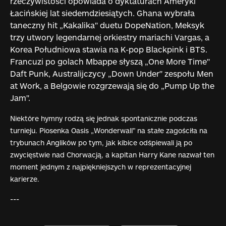
rzeczywistości opowiada o dyktaturach Ameryki
Łacińskiej lat siedemdziesiątych. Ghana wybrała
taneczny hit „Kakalika" duetu DopeNation, Meksyk
trzy utwory legendarnej orkiestry mariachi Vargas, a
Korea Południowa stawia na K-pop Blackpink i BTS.
Francuzi po golach Mbappe słyszą „One More Time"
Daft Punk, Australijczycy „Down Under" zespołu Men
at Work, a Belgowie rozgrzewają się do „Pump Up the
Jam".
Niektóre hymny rodzą się jednak spontanicznie podczas
turnieju. Piosenka Oasis „Wonderwall" na stałe zagościła na
trybunach Anglików po tym, jak kibice odśpiewali ją po
zwycięstwie nad Chorwacją, a kapitan Harry Kane nazwał ten
moment jednym z najpiękniejszych w reprezentacyjnej
karierze.
---